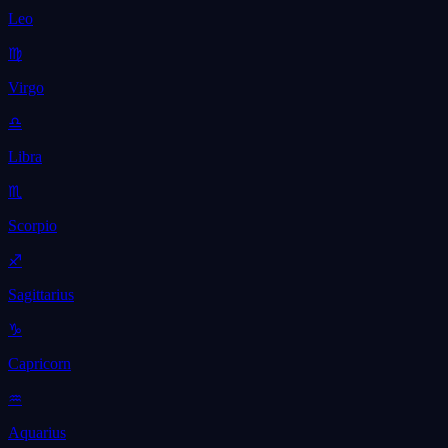
Leo
♍
Virgo
♎
Libra
♏
Scorpio
♐
Sagittarius
♑
Capricorn
♒
Aquarius