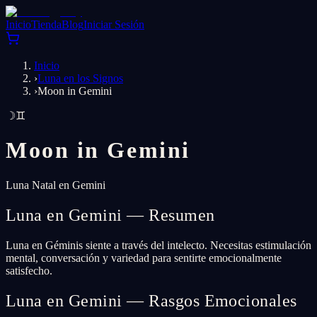
Inicio
Tienda
Blog
Iniciar Sesión
Inicio
›
Luna en los Signos
›
Moon in Gemini
☽
♊
Moon in
Gemini
Luna Natal en Gemini
Luna en Gemini — Resumen
Luna en Géminis siente a través del intelecto. Necesitas estimulación
mental, conversación y variedad para sentirte emocionalmente
satisfecho.
Luna en Gemini — Rasgos Emocionales