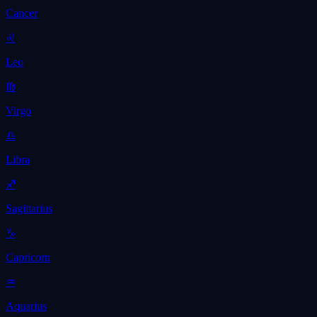
Cancer
♌
Leo
♍
Virgo
♎
Libra
♐
Sagittarius
♑
Capricorn
♒
Aquarius