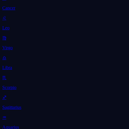
Cancer
♌
Leo
♍
Virgo
♎
Libra
♏
Scorpio
♐
Sagittarius
♒
Aquarius