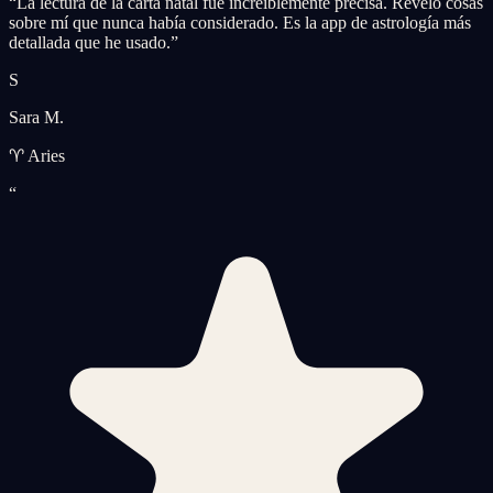
“
La lectura de la carta natal fue increíblemente precisa. Reveló cosas
sobre mí que nunca había considerado. Es la app de astrología más
detallada que he usado.
”
S
Sara M.
♈ Aries
“