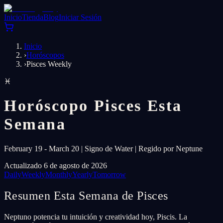
Inicio
Tienda
Blog
Iniciar Sesión
Inicio
›
Horóscopos
›
Pisces Weekly
♓
Horóscopo Pisces Esta
Semana
February 19 - March 20 | Signo de Water | Regido por Neptune
Actualizado 6 de agosto de 2026
Daily
Weekly
Monthly
Yearly
Tomorrow
Resumen Esta Semana de Pisces
Neptuno potencia tu intuición y creatividad hoy, Piscis. La