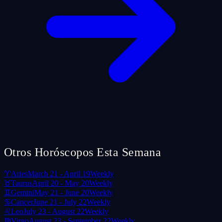
Otros Horóscopos Esta Semana
♈
Aries
March 21 - April 19
Weekly
♉
Taurus
April 20 - May 20
Weekly
♊
Gemini
May 21 - June 20
Weekly
♋
Cancer
June 21 - July 22
Weekly
♌
Leo
July 23 - August 22
Weekly
♍
Virgo
August 23 - September 22
Weekly