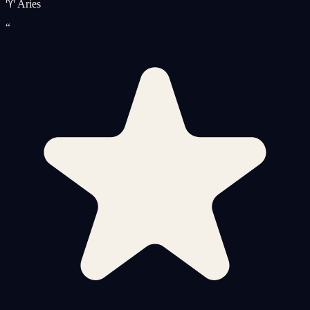
♈ Aries
“