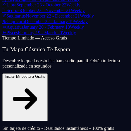
♎
Libra
September 23 - October 22
Weekly
♏
Scorpio
October 23 - November 21
Weekly
♐
Sagittarius
November 22 - December 21
Weekly
♑
Capricorn
December 22 - January 19
Weekly
♒
Aquarius
January 20 - February 18
Weekly
♓
Pisces
February 19 - March 20
Weekly
Tiempo Limitado — Acceso Gratis
Tu Mapa Cósmico Te Espera
Descubre lo que las estrellas han escrito para ti. Obtén tu lectura
personalizada en segundos.
Iniciar Mi Lectura Gratis
Sin tarjeta de crédito • Resultados instantáneos • 100% gratis