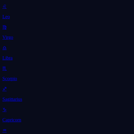
♌
Leo
♍
Virgo
♎
Libra
♏
Scorpio
♐
Sagittarius
♑
Capricorn
♒