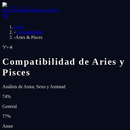
Inicio
Tienda
Blog
Iniciar Sesión
Inicio
›
Compatibilidad
›
Aries & Pisces
♈
+
♓
Compatibilidad de Aries y
Pisces
Análisis de Amor, Sexo y Amistad
74
%
General
77
%
Amor