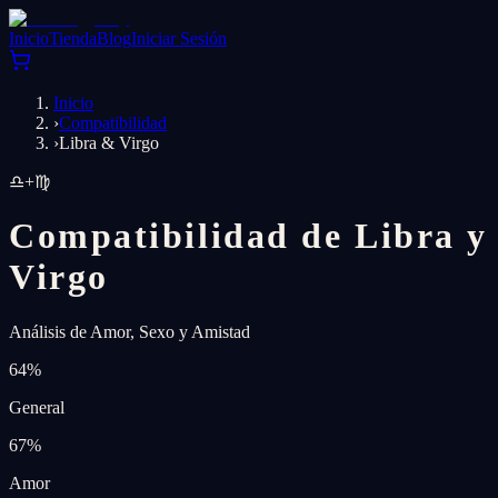
Inicio
Tienda
Blog
Iniciar Sesión
Inicio
›
Compatibilidad
›
Libra & Virgo
♎
+
♍
Compatibilidad de Libra y
Virgo
Análisis de Amor, Sexo y Amistad
64
%
General
67
%
Amor