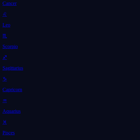
Cancer
♌
Leo
♏
Scorpio
♐
Sagittarius
♑
Capricorn
♒
Aquarius
♓
Pisces