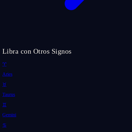
Libra con Otros Signos
♈
Aries
♉
Taurus
♊
Gemini
♋