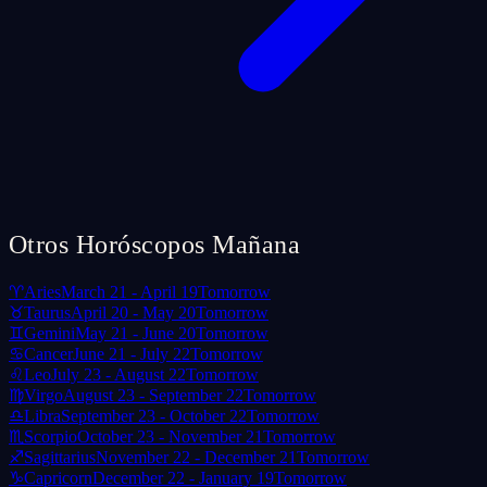
Otros Horóscopos Mañana
♈
Aries
March 21 - April 19
Tomorrow
♉
Taurus
April 20 - May 20
Tomorrow
♊
Gemini
May 21 - June 20
Tomorrow
♋
Cancer
June 21 - July 22
Tomorrow
♌
Leo
July 23 - August 22
Tomorrow
♍
Virgo
August 23 - September 22
Tomorrow
♎
Libra
September 23 - October 22
Tomorrow
♏
Scorpio
October 23 - November 21
Tomorrow
♐
Sagittarius
November 22 - December 21
Tomorrow
♑
Capricorn
December 22 - January 19
Tomorrow