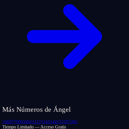
Más Números de Ángel
33
69
77
000
106
111
123
143
144
155
187
202
Tiempo Limitado — Acceso Gratis