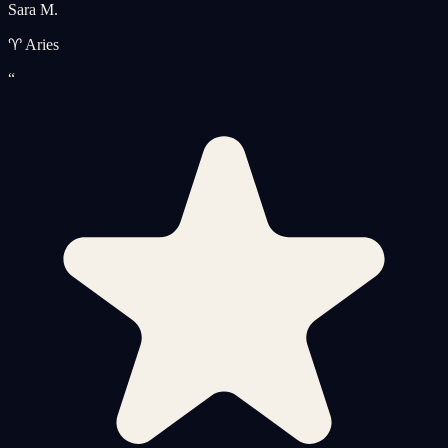
Sara M.
♈ Aries
“