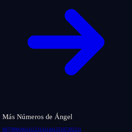
Más Números de Ángel
69
77
000
106
111
123
143
144
155
187
202
211