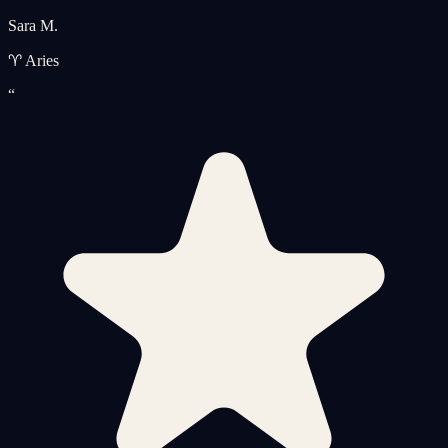
Sara M.
♈ Aries
“