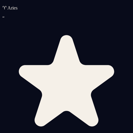
♈ Aries
“