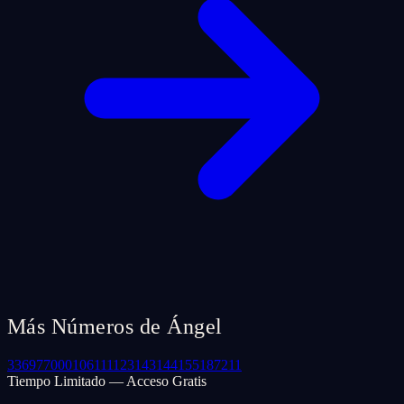
Más Números de Ángel
33
69
77
000
106
111
123
143
144
155
187
211
Tiempo Limitado — Acceso Gratis