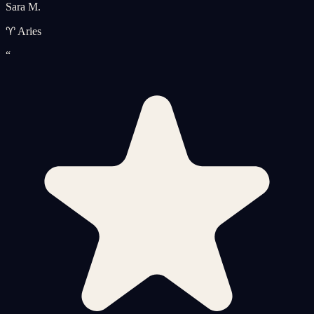
Sara M.
♈ Aries
“