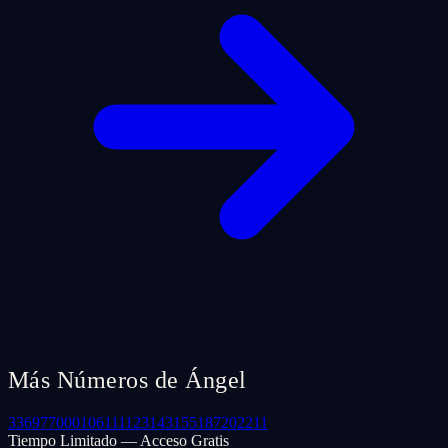
Más Números de Ángel
33
69
77
000
106
111
123
143
155
187
202
211
Tiempo Limitado — Acceso Gratis