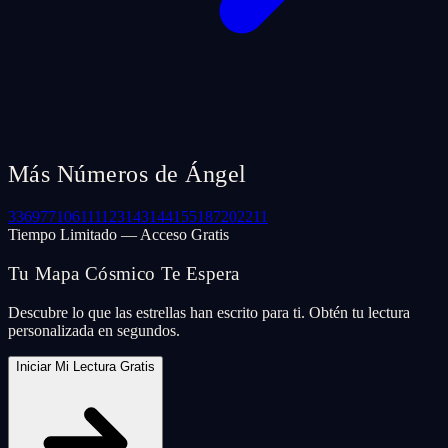
Más Números de Ángel
33
69
77
106
111
123
143
144
155
187
202
211
Tiempo Limitado — Acceso Gratis
Tu Mapa Cósmico Te Espera
Descubre lo que las estrellas han escrito para ti. Obtén tu lectura
personalizada en segundos.
Iniciar Mi Lectura Gratis