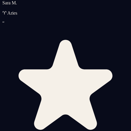
Sara M.
♈ Aries
“