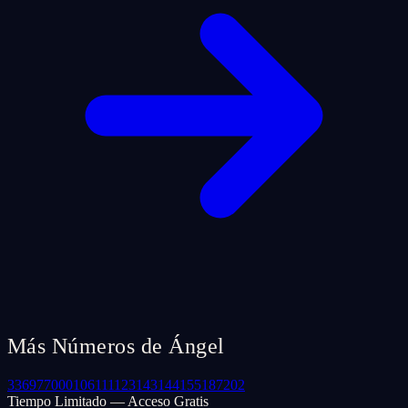
Más Números de Ángel
33
69
77
000
106
111
123
143
144
155
187
202
Tiempo Limitado — Acceso Gratis