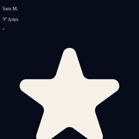
Sara M.
♈ Aries
“