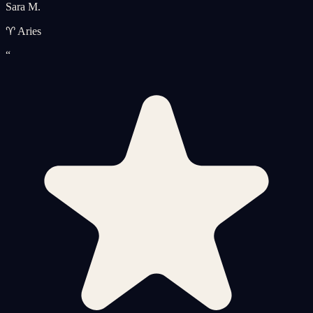
Sara M.
♈ Aries
“