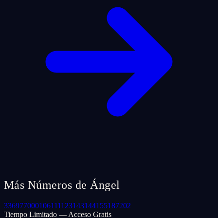
Más Números de Ángel
33
69
77
000
106
111
123
143
144
155
187
202
Tiempo Limitado — Acceso Gratis