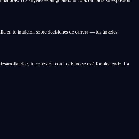
ormadoras. Tus ángeles están guiando tu corazón hacia su expresión
ía en tu intuición sobre decisiones de carrera — tus ángeles
 desarrollando y tu conexión con lo divino se está fortaleciendo. La