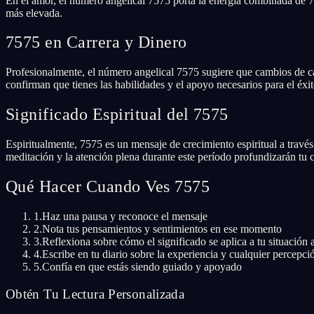
En el amor, el número angelical 7575 porta la energía combinada de 7
más elevada.
7575 en Carrera y Dinero
Profesionalmente, el número angelical 7575 sugiere que cambios de car
confirman que tienes las habilidades y el apoyo necesarios para el éxit
Significado Espiritual del 7575
Espiritualmente, 7575 es un mensaje de crecimiento espiritual a través 
meditación y la atención plena durante este período profundizarán tu
Qué Hacer Cuando Ves 7575
1.
Haz una pausa y reconoce el mensaje
2.
Nota tus pensamientos y sentimientos en ese momento
3.
Reflexiona sobre cómo el significado se aplica a tu situación 
4.
Escribe en tu diario sobre la experiencia y cualquier percepci
5.
Confía en que estás siendo guiado y apoyado
Obtén Tu Lectura Personalizada