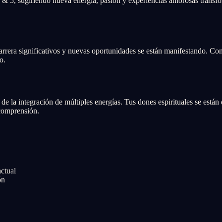
 & 5, sugiriendo nueva energía, pasión y experiencias amorosas transf
rera significativos y nuevas oportunidades se están manifestando. Conf
o.
de la integración de múltiples energías. Tus dones espirituales se están
 comprensión.
actual
ón