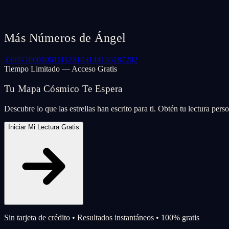
Más Números de Ángel
33
69
77
000
106
111
123
143
144
155
187
202
Tiempo Limitado — Acceso Gratis
Tu Mapa Cósmico Te Espera
Descubre lo que las estrellas han escrito para ti. Obtén tu lectura per
Iniciar Mi Lectura Gratis
Sin tarjeta de crédito • Resultados instantáneos • 100% gratis