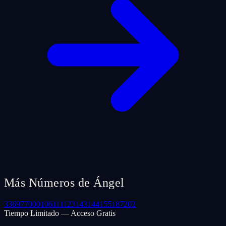
Más Números de Ángel
33
69
77
000
106
111
123
143
144
155
187
202
Tiempo Limitado — Acceso Gratis