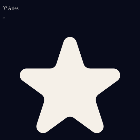
♈ Aries
“