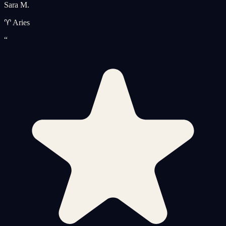
Sara M.
♈ Aries
“