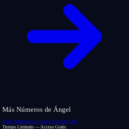
Más Números de Ángel
33
69
77
000
106
111
123
143
144
155
187
202
Tiempo Limitado — Acceso Gratis