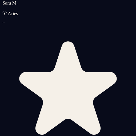
Sara M.
♈ Aries
“