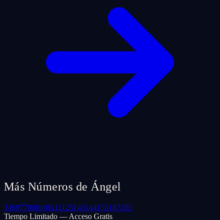
Más Números de Ángel
33
69
77
000
106
111
123
143
144
155
187
202
Tiempo Limitado — Acceso Gratis