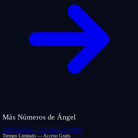
Más Números de Ángel
33
69
77
000
106
111
123
143
144
155
187
202
Tiempo Limitado — Acceso Gratis