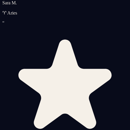
Sara M.
♈ Aries
“