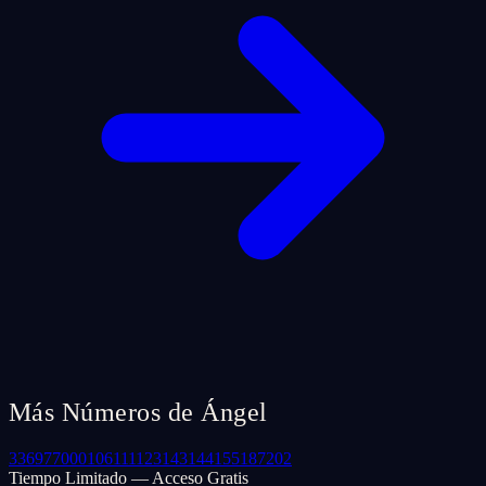
Más Números de Ángel
33
69
77
000
106
111
123
143
144
155
187
202
Tiempo Limitado — Acceso Gratis