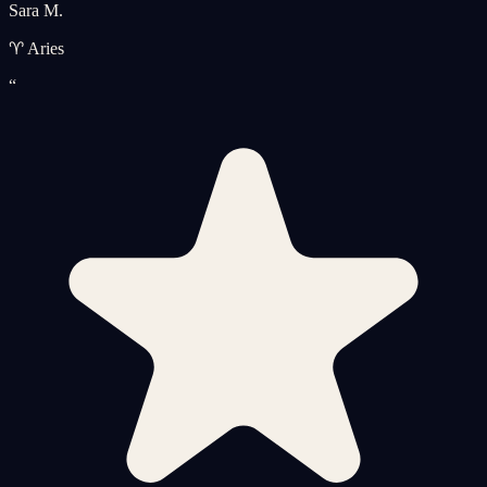
Sara M.
♈ Aries
“