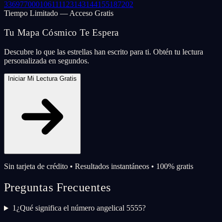
33
69
77
000
106
111
123
143
144
155
187
202
Tiempo Limitado — Acceso Gratis
Tu Mapa Cósmico Te Espera
Descubre lo que las estrellas han escrito para ti. Obtén tu lectura
personalizada en segundos.
Iniciar Mi Lectura Gratis
Sin tarjeta de crédito • Resultados instantáneos • 100% gratis
Preguntas Frecuentes
1
¿Qué significa el número angelical 5555?