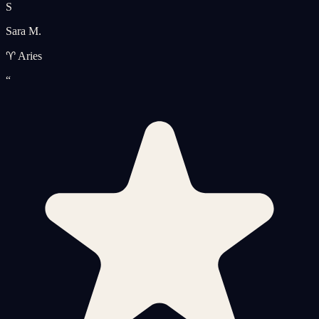
S
Sara M.
♈ Aries
“