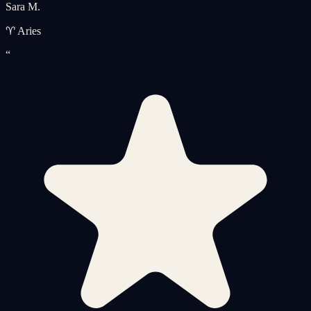
Sara M.
♈ Aries
“