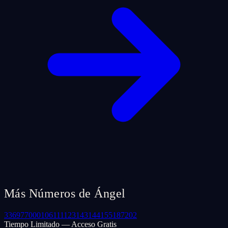
Más Números de Ángel
33
69
77
000
106
111
123
143
144
155
187
202
Tiempo Limitado — Acceso Gratis