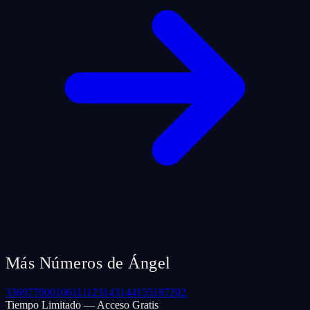
Más Números de Ángel
33
69
77
000
106
111
123
143
144
155
187
202
Tiempo Limitado — Acceso Gratis