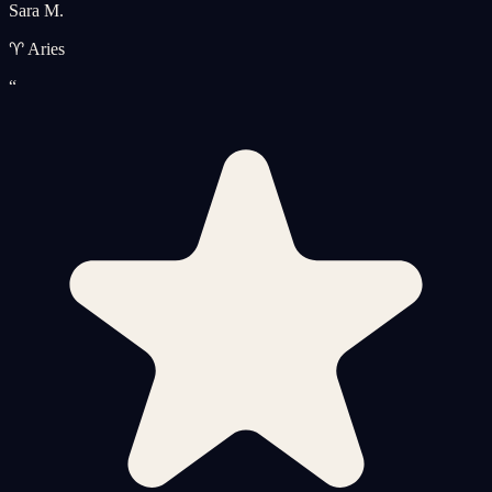
Sara M.
♈ Aries
“