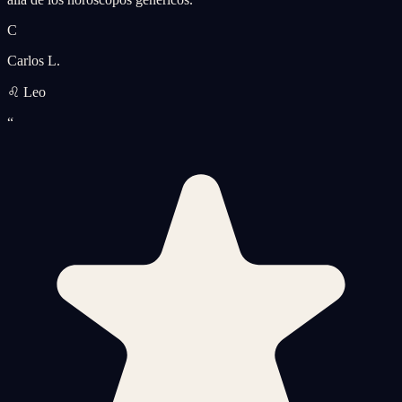
C
Carlos L.
♌ Leo
“