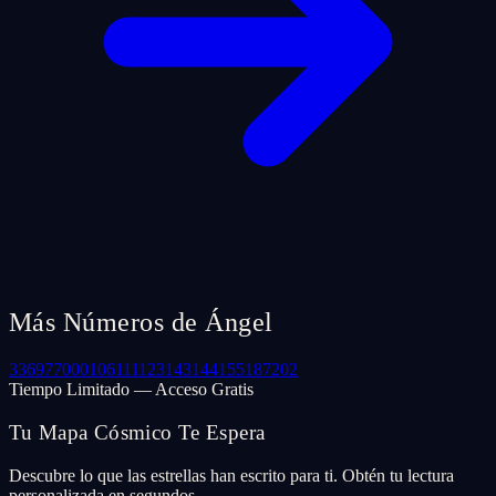
Más Números de Ángel
33
69
77
000
106
111
123
143
144
155
187
202
Tiempo Limitado — Acceso Gratis
Tu Mapa Cósmico Te Espera
Descubre lo que las estrellas han escrito para ti. Obtén tu lectura
personalizada en segundos.