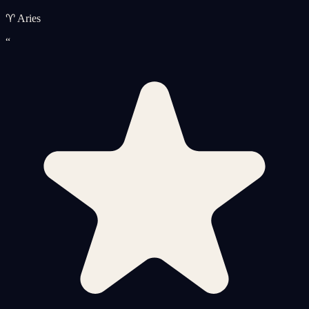
♈ Aries
“