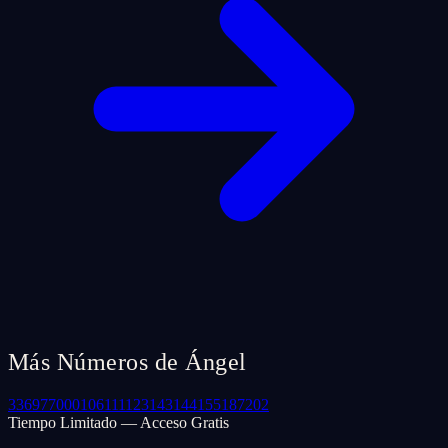
Más Números de Ángel
33
69
77
000
106
111
123
143
144
155
187
202
Tiempo Limitado — Acceso Gratis