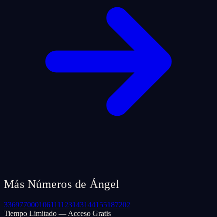
Más Números de Ángel
33
69
77
000
106
111
123
143
144
155
187
202
Tiempo Limitado — Acceso Gratis