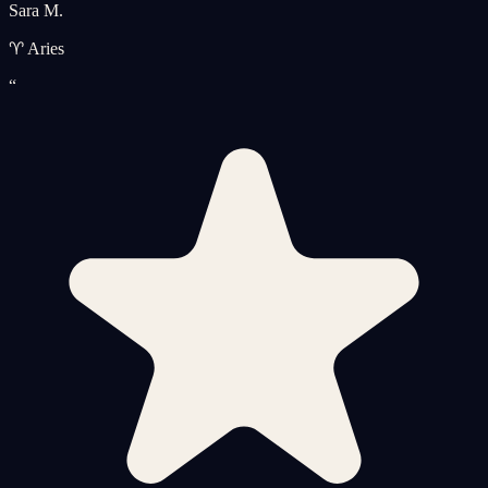
Sara M.
♈ Aries
“