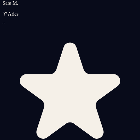
Sara M.
♈ Aries
“