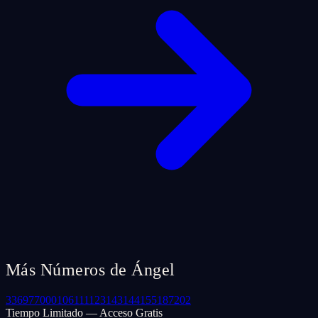
Más Números de Ángel
33
69
77
000
106
111
123
143
144
155
187
202
Tiempo Limitado — Acceso Gratis