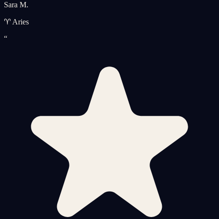
Sara M.
♈ Aries
“