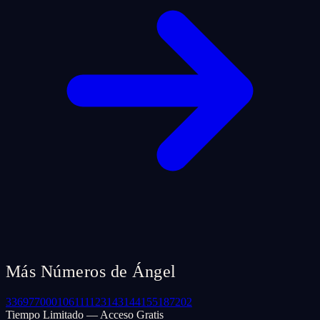
Más Números de Ángel
33
69
77
000
106
111
123
143
144
155
187
202
Tiempo Limitado — Acceso Gratis