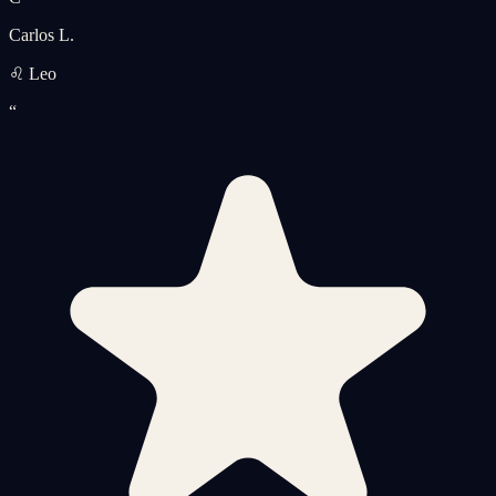
Carlos L.
♌ Leo
“