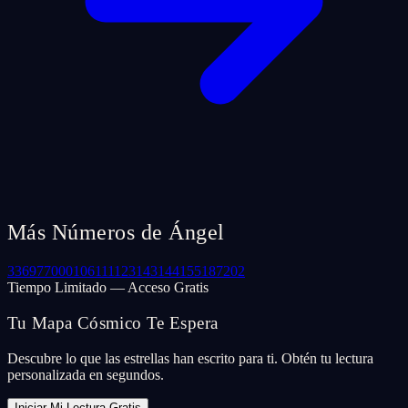
Más Números de Ángel
33
69
77
000
106
111
123
143
144
155
187
202
Tiempo Limitado — Acceso Gratis
Tu Mapa Cósmico Te Espera
Descubre lo que las estrellas han escrito para ti. Obtén tu lectura
personalizada en segundos.
Iniciar Mi Lectura Gratis