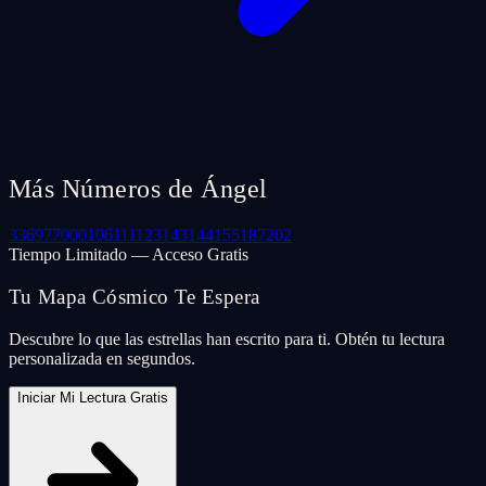
Más Números de Ángel
33
69
77
000
106
111
123
143
144
155
187
202
Tiempo Limitado — Acceso Gratis
Tu Mapa Cósmico Te Espera
Descubre lo que las estrellas han escrito para ti. Obtén tu lectura
personalizada en segundos.
Iniciar Mi Lectura Gratis