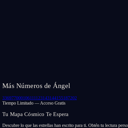
Más Números de Ángel
33
69
77
000
106
111
123
143
144
155
187
202
Tiempo Limitado — Acceso Gratis
Tu Mapa Cósmico Te Espera
Descubre lo que las estrellas han escrito para ti. Obtén tu lectura per