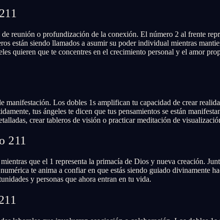
 211
va de reunión o profundización de la conexión. El número 2 al frente re
s están siendo llamados a asumir su poder individual mientras mantien
les quieren que te concentres en el crecimiento personal y el amor propi
e manifestación. Los dobles 1s amplifican tu capacidad de crear realidad
tidamente, tus ángeles te dicen que tus pensamientos se están manifes
alladas, crear tableros de visión o practicar meditación de visualizació
ro 211
 mientras que el 1 representa la primacía de Dios y nueva creación. Jun
a numérica te anima a confiar en que estás siendo guiado divinamente h
tunidades y personas que ahora entran en tu vida.
 211