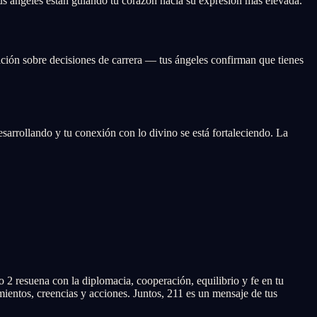
us ángeles están guiando tu corazón hacia su expresión más elevada.
ición sobre decisiones de carrera — tus ángeles confirman que tienes
esarrollando y tu conexión con lo divino se está fortaleciendo. La
 2 resuena con la diplomacia, cooperación, equilibrio y fe en tu
ientos, creencias y acciones. Juntos, 211 es un mensaje de tus