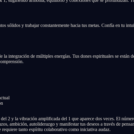
& 1, sugiriendo armonía, equilibrio y conexiones que se profundizan. T
os sólidos y trabajar constantemente hacia tus metas. Confía en tu intu
e la integración de múltiples energías. Tus dones espirituales se están d
 comprensión.
actual
ón
el 2 y la vibración amplificada del 1 que aparece dos veces. El número
os, ambición, autoliderazgo y manifestar tus deseos a través de pensam
requiere tanto espíritu colaborativo como iniciativa audaz.