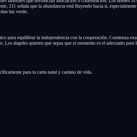
es laborales que involucran asociación o colaboración. Los dobles 1s 
nte, 211 señala que la abundancia está fluyendo hacia ti, especialmente
 dan luz verde.
 para equilibrar la independencia con la cooperación. Comienza exami
Los ángeles quieren que sepas que el momento es el adecuado para la ac
íficamente para tu carta natal y camino de vida.