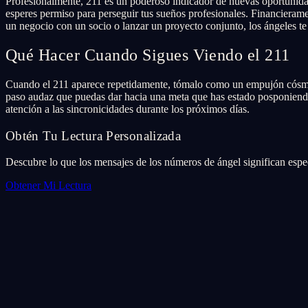
Profesionalmente, 211 es un poderoso indicador de nuevas oportunidad
esperes permiso para perseguir tus sueños profesionales. Financierame
un negocio con un socio o lanzar un proyecto conjunto, los ángeles te
Qué Hacer Cuando Sigues Viendo el 211
Cuando el 211 aparece repetidamente, tómalo como un empujón cósmico
paso audaz que puedas dar hacia una meta que has estado posponiendo. 
atención a las sincronicidades durante los próximos días.
Obtén Tu Lectura Personalizada
Descubre lo que los mensajes de los números de ángel significan espec
Obtener Mi Lectura