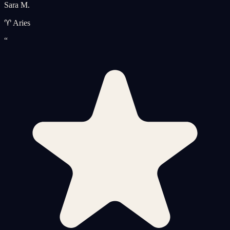
Sara M.
♈ Aries
“