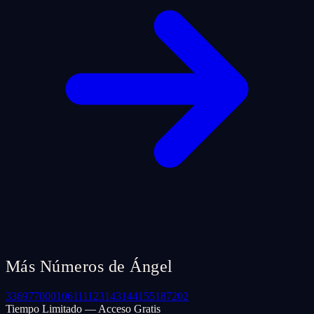
Más Números de Ángel
33
69
77
000
106
111
123
143
144
155
187
202
Tiempo Limitado — Acceso Gratis