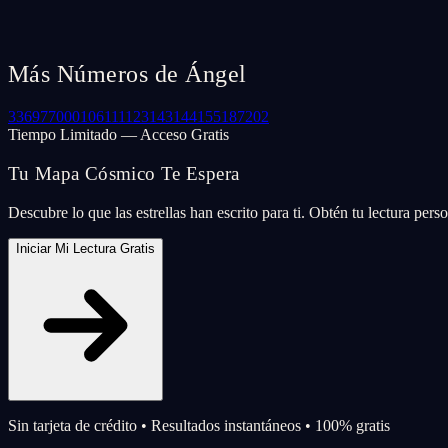
Más Números de Ángel
33
69
77
000
106
111
123
143
144
155
187
202
Tiempo Limitado — Acceso Gratis
Tu Mapa Cósmico Te Espera
Descubre lo que las estrellas han escrito para ti. Obtén tu lectura per
Iniciar Mi Lectura Gratis
Sin tarjeta de crédito • Resultados instantáneos • 100% gratis