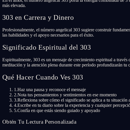
En el amor, el número angelical 303 porta la energía combinada de 3 
más elevada.
303 en Carrera y Dinero
Profesionalmente, el número angelical 303 sugiere construir fundament
las habilidades y el apoyo necesarios para el éxito.
Significado Espiritual del 303
Espiritualmente, 303 es un mensaje de crecimiento espiritual a través d
meditación y la atención plena durante este período profundizarán tu
Qué Hacer Cuando Ves 303
1.
Haz una pausa y reconoce el mensaje
2.
Nota tus pensamientos y sentimientos en ese momento
3.
Reflexiona sobre cómo el significado se aplica a tu situación 
4.
Escribe en tu diario sobre la experiencia y cualquier percepci
5.
Confía en que estás siendo guiado y apoyado
Obtén Tu Lectura Personalizada