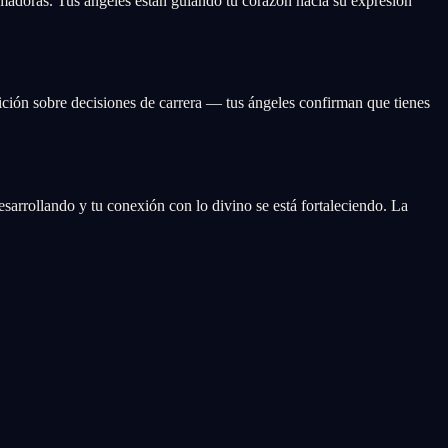
rmadoras. Tus ángeles están guiando tu corazón hacia su expresión
ición sobre decisiones de carrera — tus ángeles confirman que tienes
desarrollando y tu conexión con lo divino se está fortaleciendo. La