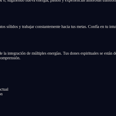
& 0, sugiriendo nueva energía, pasión y experiencias amorosas transfo
os sólidos y trabajar constantemente hacia tus metas. Confía en tu intu
e la integración de múltiples energías. Tus dones espirituales se están 
 comprensión.
actual
ón