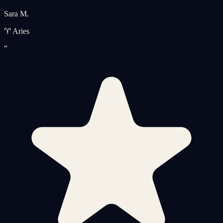
Sara M.
♈ Aries
“