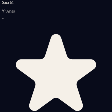
Sara M.
♈ Aries
“