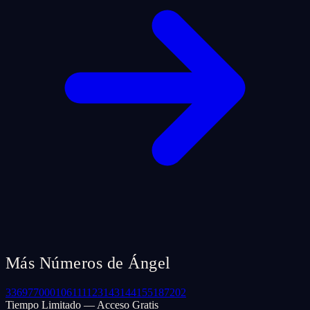
Más Números de Ángel
33
69
77
000
106
111
123
143
144
155
187
202
Tiempo Limitado — Acceso Gratis