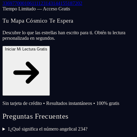
33
69
77
000
106
111
123
143
144
155
187
202
Tiempo Limitado — Acceso Gratis
Tu Mapa Cósmico Te Espera
Descubre lo que las estrellas han escrito para ti. Obtén tu lectura
personalizada en segundos.
Iniciar Mi Lectura Gratis
Sin tarjeta de crédito • Resultados instantáneos • 100% gratis
Preguntas Frecuentes
1
¿Qué significa el número angelical 234?