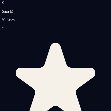
S
Sara M.
♈ Aries
“