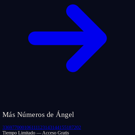
Más Números de Ángel
33
69
77
000
106
111
123
143
144
155
187
202
Tiempo Limitado — Acceso Gratis