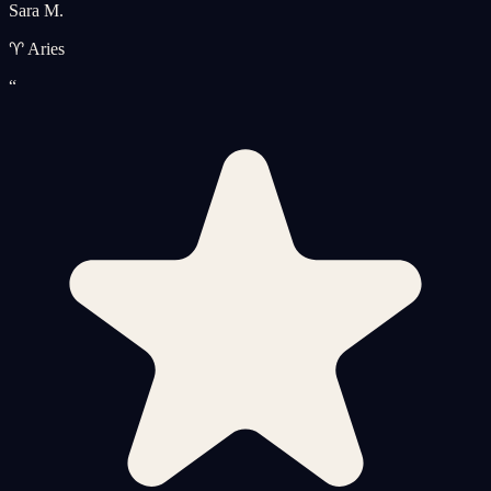
Sara M.
♈ Aries
“