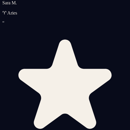
Sara M.
♈ Aries
“