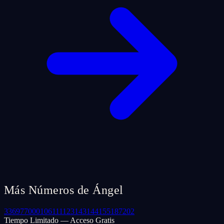
Más Números de Ángel
33
69
77
000
106
111
123
143
144
155
187
202
Tiempo Limitado — Acceso Gratis