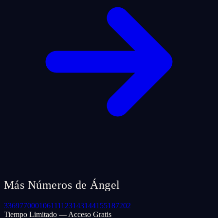
Más Números de Ángel
33
69
77
000
106
111
123
143
144
155
187
202
Tiempo Limitado — Acceso Gratis