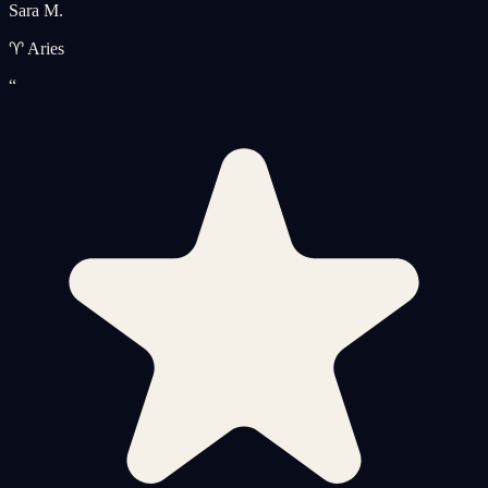
Sara M.
♈ Aries
“