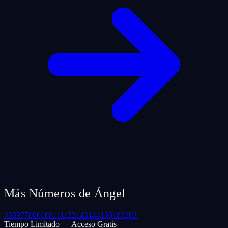
Más Números de Ángel
33
69
77
000
106
111
123
143
144
155
187
202
Tiempo Limitado — Acceso Gratis