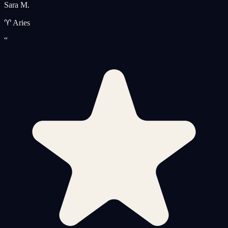
Sara M.
♈ Aries
“