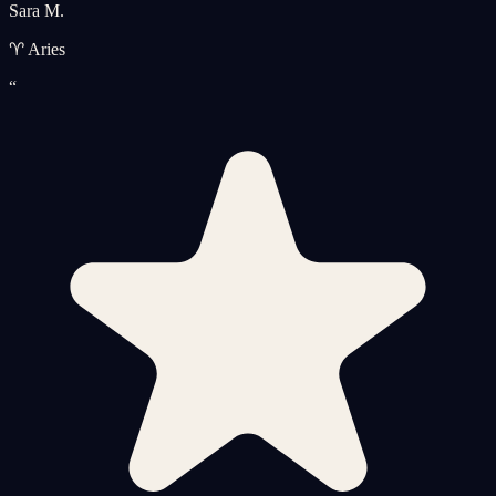
Sara M.
♈ Aries
“