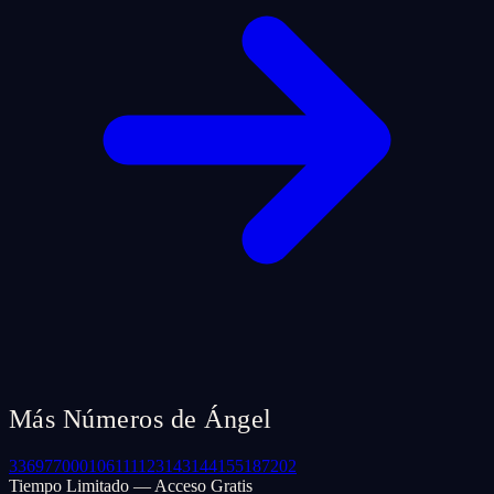
Más Números de Ángel
33
69
77
000
106
111
123
143
144
155
187
202
Tiempo Limitado — Acceso Gratis