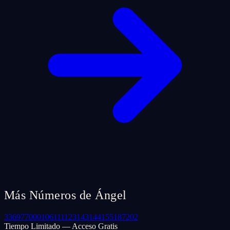
Más Números de Ángel
33
69
77
000
106
111
123
143
144
155
187
202
Tiempo Limitado — Acceso Gratis