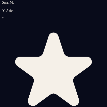
Sara M.
♈ Aries
“