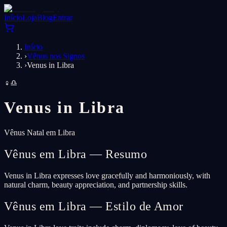
Início
Loja
Blog
Entrar
Início
›
Vênus nos Signos
›
Venus in Libra
♀
♎
Venus in
Libra
Vênus Natal em Libra
Vênus em Libra — Resumo
Venus in Libra expresses love gracefully and harmoniously, with
natural charm, beauty appreciation, and partnership skills.
Vênus em Libra — Estilo de Amor