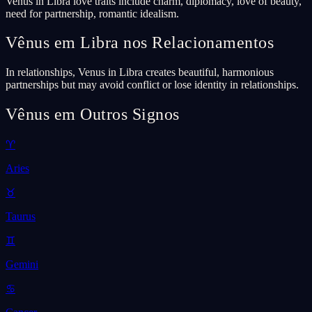
Venus in Libra love traits include charm, diplomacy, love of beauty,
need for partnership, romantic idealism.
Vênus em Libra nos Relacionamentos
In relationships, Venus in Libra creates beautiful, harmonious
partnerships but may avoid conflict or lose identity in relationships.
Vênus em Outros Signos
♈
Aries
♉
Taurus
♊
Gemini
♋