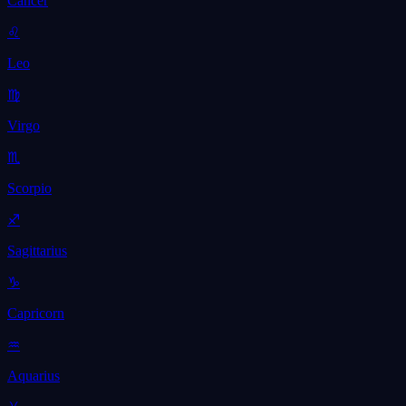
Cancer
♌
Leo
♍
Virgo
♏
Scorpio
♐
Sagittarius
♑
Capricorn
♒
Aquarius