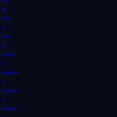
Leo
♍
Virgo
♎
Libra
♏
Scorpio
♐
Sagittarius
♑
Capricorn
♒
Aquarius