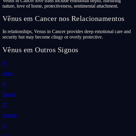
Venus in Cancer love traits include emotional depth, nurturing
nature, love of home, protectiveness, sentimental attachment.
Vênus em Cancer nos Relacionamentos
In relationships, Venus in Cancer provides deep emotional care and
security but may become clingy or overly protective.
Vênus em Outros Signos
♈
Aries
♉
Taurus
♊
Gemini
♌