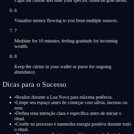
Light the candle and state your specific financial goal aloud.
6
Visualize money flowing to you from multiple sources.
7
Meditate for 10 minutes, feeling gratitude for incoming
wealth.
8
Keep the citrine in your wallet or purse for ongoing
abundance.
Dicas para o Sucesso
•
Realize durante a Lua Nova para máxima potência.
•
Limpe seu espaço antes de começar com sálvia, incenso ou
som.
•
Defina uma intenção clara e específica antes de iniciar o
ritual.
•
Confie no processo e mantenha energia positiva durante todo
o ritual.