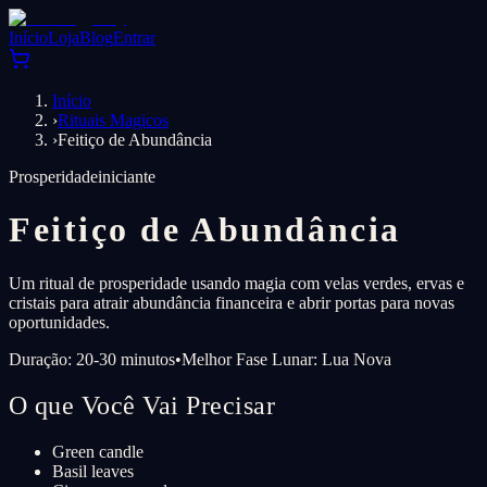
Início
Loja
Blog
Entrar
Início
›
Rituais Magicos
›
Feitiço de Abundância
Prosperidade
iniciante
Feitiço de Abundância
Um ritual de prosperidade usando magia com velas verdes, ervas e
cristais para atrair abundância financeira e abrir portas para novas
oportunidades.
Duração: 20-30 minutos
•
Melhor Fase Lunar: Lua Nova
O que Você Vai Precisar
Green candle
Basil leaves