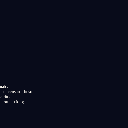
.
male.
 l'encens ou du son.
 rituel.
e tout au long.