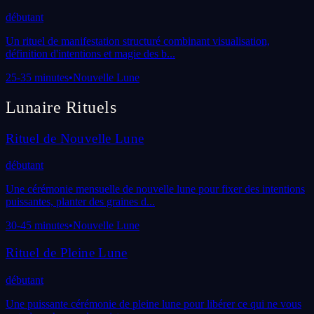
débutant
Un rituel de manifestation structuré combinant visualisation,
définition d'intentions et magie des b
...
25-35 minutes
•
Nouvelle Lune
Lunaire
Rituels
Rituel de Nouvelle Lune
débutant
Une cérémonie mensuelle de nouvelle lune pour fixer des intentions
puissantes, planter des graines d
...
30-45 minutes
•
Nouvelle Lune
Rituel de Pleine Lune
débutant
Une puissante cérémonie de pleine lune pour libérer ce qui ne vous