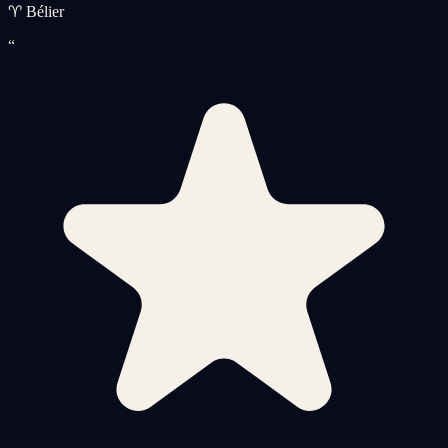
♈ Bélier
“