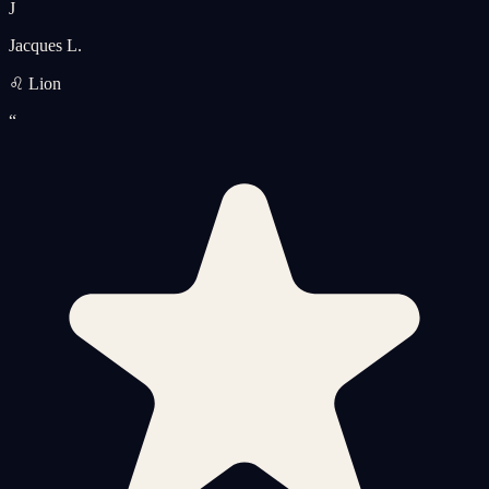
J
Jacques L.
♌ Lion
“