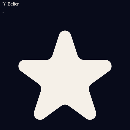
♈ Bélier
“